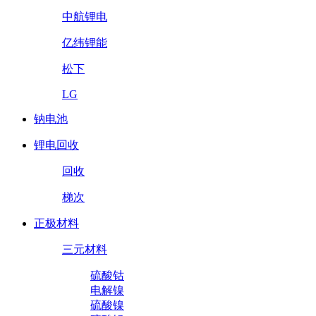
中航锂电
亿纬锂能
松下
LG
钠电池
锂电回收
回收
梯次
正极材料
三元材料
硫酸钴
电解镍
硫酸镍