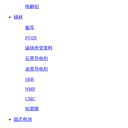
电解铝
辅材
极耳
PVDF
碳纳米管浆料
石墨导电剂
炭黑导电剂
SBR
NMP
CMC
铝塑膜
固态电池