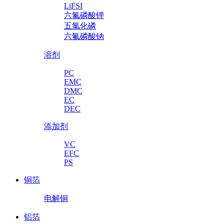
LiFSI
六氟磷酸锂
五氯化磷
六氟磷酸钠
溶剂
PC
EMC
DMC
EC
DEC
添加剂
VC
EFC
PS
铜箔
电解铜
铝箔