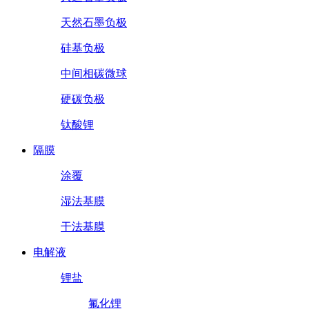
天然石墨负极
硅基负极
中间相碳微球
硬碳负极
钛酸锂
隔膜
涂覆
湿法基膜
干法基膜
电解液
锂盐
氟化锂