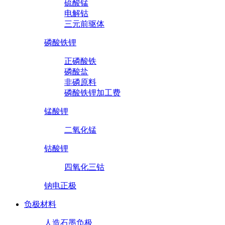
硫酸锰
电解钴
三元前驱体
磷酸铁锂
正磷酸铁
磷酸盐
非磷原料
磷酸铁锂加工费
锰酸锂
二氧化锰
钴酸锂
四氧化三钴
钠电正极
负极材料
人造石墨负极