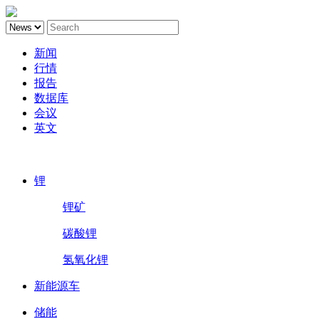
新闻
行情
报告
数据库
会议
英文
鑫椤锂电
锂
锂矿
碳酸锂
氢氧化锂
新能源车
储能