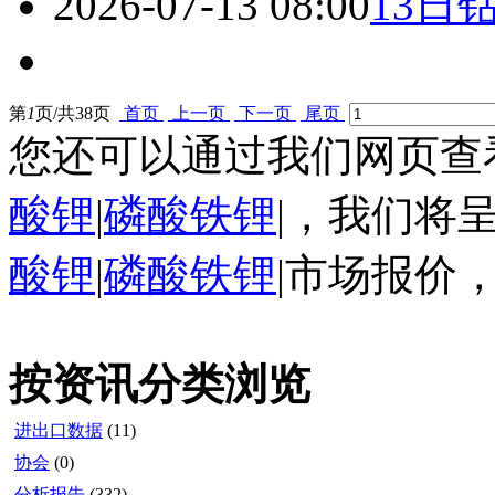
2026-07-13 08:00
13日
第
1
页/共
38
页
首页
上一页
下一页
尾页
您还可以通过我们网页查
酸锂
|
磷酸铁锂
|，我们将
酸锂
|
磷酸铁锂
|市场报价
按资讯分类浏览
进出口数据
(11)
协会
(0)
分析报告
(332)