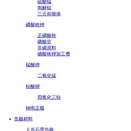
硫酸锰
电解钴
三元前驱体
磷酸铁锂
正磷酸铁
磷酸盐
非磷原料
磷酸铁锂加工费
锰酸锂
二氧化锰
钴酸锂
四氧化三钴
钠电正极
负极材料
人造石墨负极