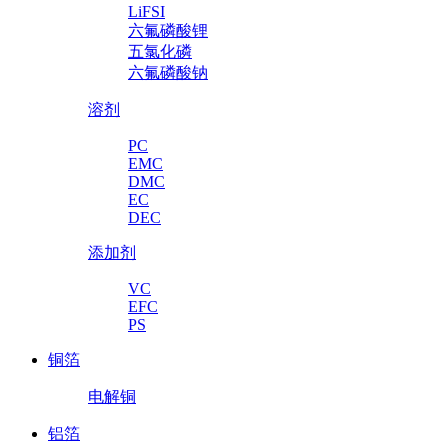
LiFSI
六氟磷酸锂
五氯化磷
六氟磷酸钠
溶剂
PC
EMC
DMC
EC
DEC
添加剂
VC
EFC
PS
铜箔
电解铜
铝箔