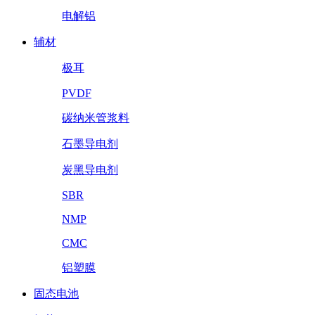
电解铝
辅材
极耳
PVDF
碳纳米管浆料
石墨导电剂
炭黑导电剂
SBR
NMP
CMC
铝塑膜
固态电池