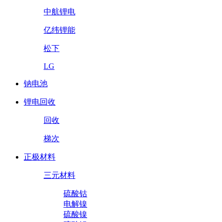
中航锂电
亿纬锂能
松下
LG
钠电池
锂电回收
回收
梯次
正极材料
三元材料
硫酸钴
电解镍
硫酸镍