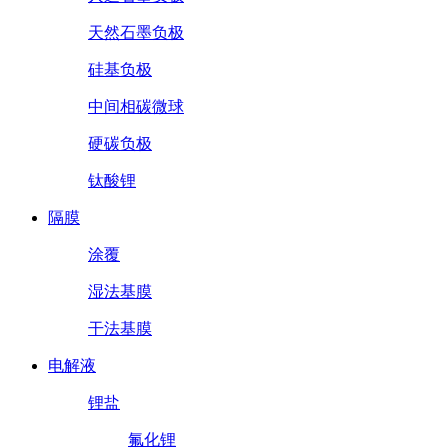
天然石墨负极
硅基负极
中间相碳微球
硬碳负极
钛酸锂
隔膜
涂覆
湿法基膜
干法基膜
电解液
锂盐
氟化锂