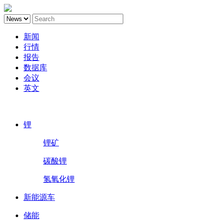
新闻
行情
报告
数据库
会议
英文
鑫椤锂电
锂
锂矿
碳酸锂
氢氧化锂
新能源车
储能