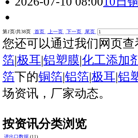
2026-07-10 08:00
10日
第
1
页/共
38
页
首页
上一页
下一页
尾页
您还可以通过我们网页查
箔
|
极耳
|
铝塑膜
|
化工添加
箔
下的
铜箔
|
铝箔
|
极耳
|
铝
场资讯，厂家动态。
按资讯分类浏览
进出口数据
(11)