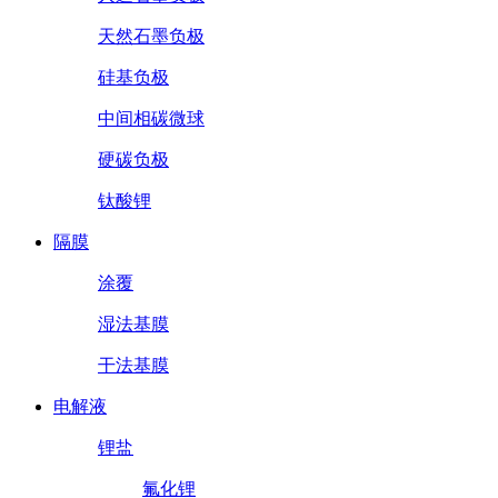
天然石墨负极
硅基负极
中间相碳微球
硬碳负极
钛酸锂
隔膜
涂覆
湿法基膜
干法基膜
电解液
锂盐
氟化锂