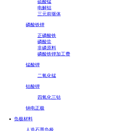
硫酸锰
电解钴
三元前驱体
磷酸铁锂
正磷酸铁
磷酸盐
非磷原料
磷酸铁锂加工费
锰酸锂
二氧化锰
钴酸锂
四氧化三钴
钠电正极
负极材料
人造石墨负极