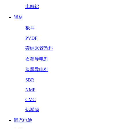
电解铝
辅材
极耳
PVDF
碳纳米管浆料
石墨导电剂
炭黑导电剂
SBR
NMP
CMC
铝塑膜
固态电池