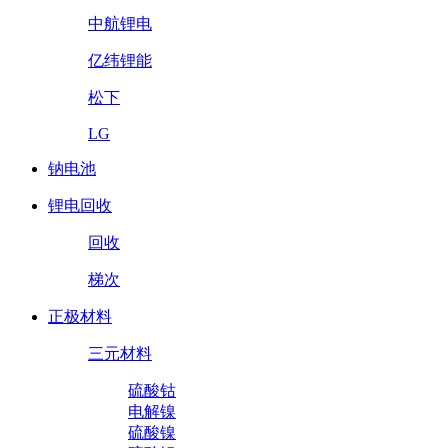
中航锂电
亿纬锂能
松下
LG
钠电池
锂电回收
回收
梯次
正极材料
三元材料
硫酸钴
电解镍
硫酸镍