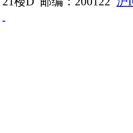
21楼D 邮编：200122
沪I