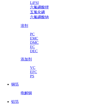
LiFSI
六氟磷酸锂
五氯化磷
六氟磷酸钠
溶剂
PC
EMC
DMC
EC
DEC
添加剂
VC
EFC
PS
铜箔
电解铜
铝箔