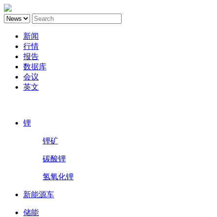
新闻
行情
报告
数据库
会议
英文
鑫椤锂电
锂
锂矿
碳酸锂
氢氧化锂
新能源车
储能