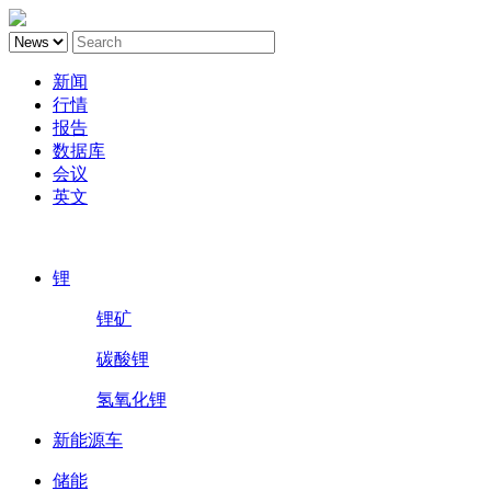
新闻
行情
报告
数据库
会议
英文
鑫椤锂电
锂
锂矿
碳酸锂
氢氧化锂
新能源车
储能