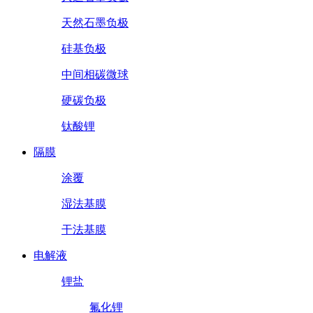
天然石墨负极
硅基负极
中间相碳微球
硬碳负极
钛酸锂
隔膜
涂覆
湿法基膜
干法基膜
电解液
锂盐
氟化锂