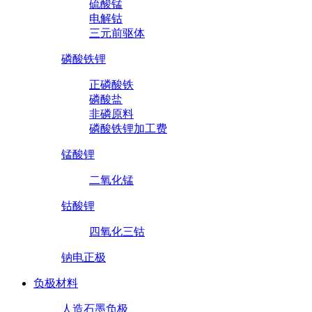
硫酸锰
电解钴
三元前驱体
磷酸铁锂
正磷酸铁
磷酸盐
非磷原料
磷酸铁锂加工费
锰酸锂
二氧化锰
钴酸锂
四氧化三钴
钠电正极
负极材料
人造石墨负极