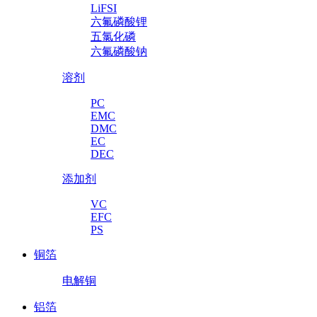
LiFSI
六氟磷酸锂
五氯化磷
六氟磷酸钠
溶剂
PC
EMC
DMC
EC
DEC
添加剂
VC
EFC
PS
铜箔
电解铜
铝箔