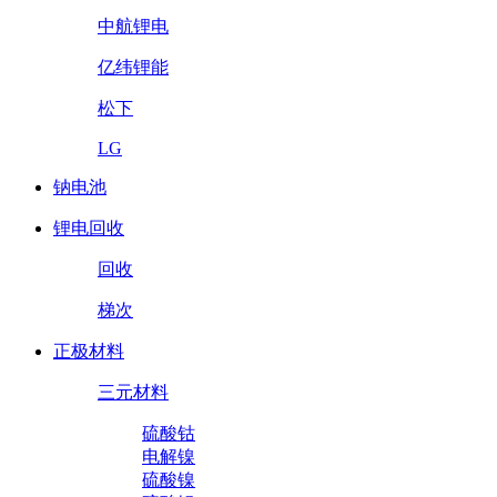
中航锂电
亿纬锂能
松下
LG
钠电池
锂电回收
回收
梯次
正极材料
三元材料
硫酸钴
电解镍
硫酸镍