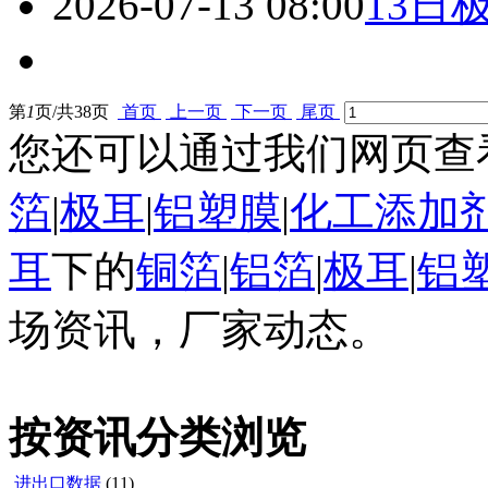
2026-07-13 08:00
13日
第
1
页/共
38
页
首页
上一页
下一页
尾页
您还可以通过我们网页查
箔
|
极耳
|
铝塑膜
|
化工添加
耳
下的
铜箔
|
铝箔
|
极耳
|
铝
场资讯，厂家动态。
按资讯分类浏览
进出口数据
(11)