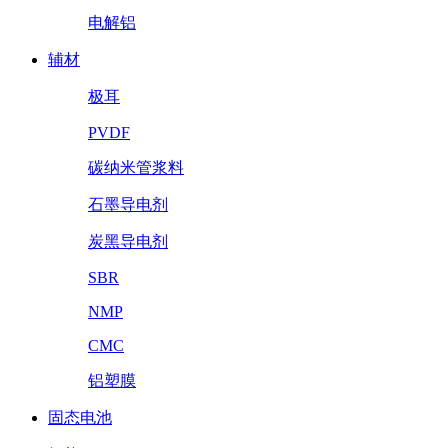
电解铝
辅材
极耳
PVDF
碳纳米管浆料
石墨导电剂
炭黑导电剂
SBR
NMP
CMC
铝塑膜
固态电池